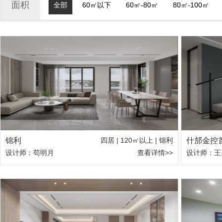
面积
全部
60㎡以下
60㎡-80㎡
80㎡-100㎡
锦利
四居 | 120㎡以上 | 锦利
什邡金控
设计师：苟明月
查看详情>>
设计师：王