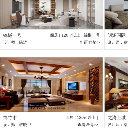
锦樾一号
四居 | 120㎡以上 | 锦樾一号
明源国际
设计师：陈涛
查看详情>>
设计师：秦
绵竹市
四居 | 120㎡以上 |
龙湾上城
设计师：赖晓卫
查看详情>>
设计师：秦