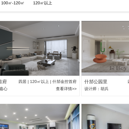
100㎡-120㎡
120㎡以上
首府
四居 | 120㎡以上 | 什邡金控首府
什邡公园里
嘉心
查看详情>>
设计师：胡兵