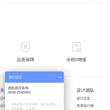
品质保障
全程0增项
请您留言
德阳易百装饰
关于易百
装修案例
设计团队
0838-2580060
公司简介
欧式风格
设计总监
企业文化
美式风格
首席设计师