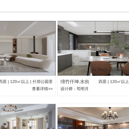
四居 | 120㎡以上 | 什邡公园里
绵竹仟坤.水街
四居 | 120㎡以
查看详情>>
设计师：苟明月