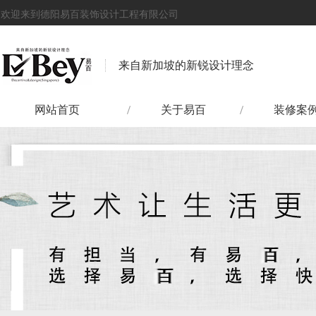
欢迎来到德阳易百装饰设计工程有限公司
来自新加坡的新锐设计理念
网站首页
关于易百
装修案