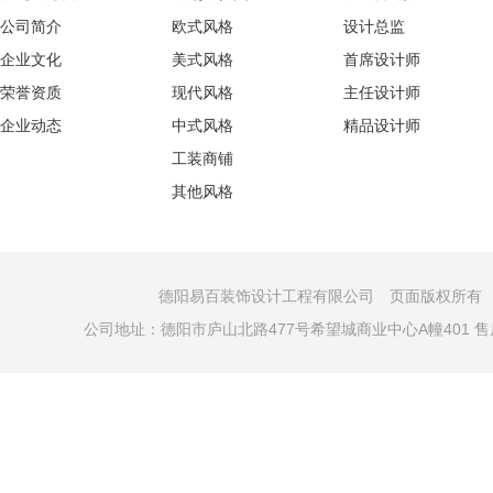
公司简介
欧式风格
设计总监
企业文化
美式风格
首席设计师
荣誉资质
现代风格
主任设计师
企业动态
中式风格
精品设计师
工装商铺
其他风格
德阳易百装饰设计工程有限公司 页面版权所有 COPYRI
公司地址：德阳市庐山北路477号希望城商业中心A幢401 售后电话：