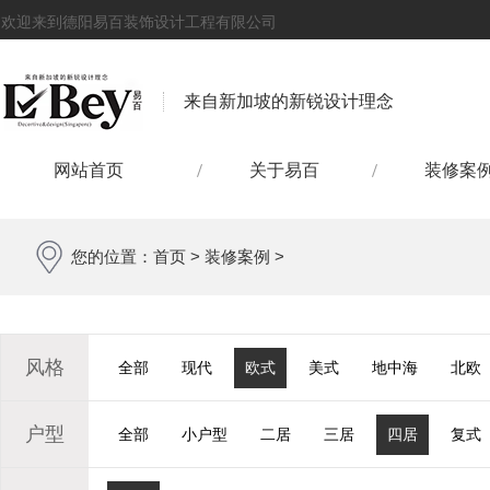
欢迎来到德阳易百装饰设计工程有限公司
来自新加坡的新锐设计理念
网站首页
关于易百
装修案
您的位置：
首页
>
装修案例
>
风格
全部
现代
欧式
美式
地中海
北欧
户型
全部
小户型
二居
三居
四居
复式