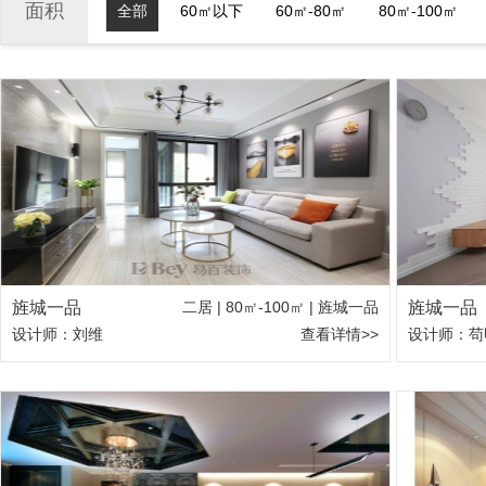
面积
全部
60㎡以下
60㎡-80㎡
80㎡-100㎡
旌城一品
二居 | 80㎡-100㎡ | 旌城一品
旌城一品
设计师：刘维
查看详情>>
设计师：苟