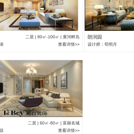
二居 | 80㎡-100㎡ | 黄河畔岛
朗润园
涛
查看详情>>
设计师：苟明月
二居 | 60㎡-80㎡ | 富丽名城
琼
查看详情>>