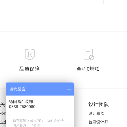
品质保障
全程0增项
请您留言
德阳易百装饰
关于易百
装修案例
设计团队
0838-2580060
公司简介
欧式风格
设计总监
企业文化
美式风格
首席设计师