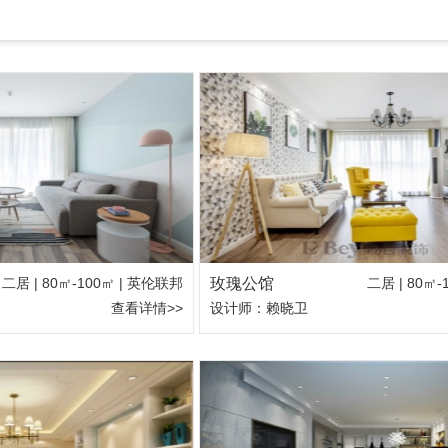
二居 | 80㎡-100㎡ | 英伦联邦
玫瑰公馆
二居 | 80㎡
查看详情>>
设计师：赖晓卫