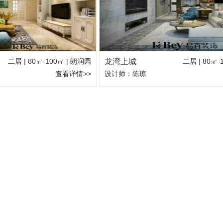
二居 | 80㎡-100㎡ | 朗润园
龙湾上城
二居 | 80㎡
查看详情>>
设计师：陈琼