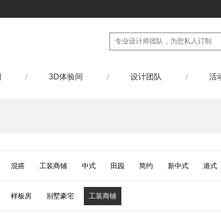
例
3D体验间
设计团队
活
混搭
工装商铺
中式
田园
简约
新中式
港式
样板房
别墅豪宅
工装商铺