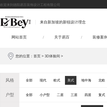
欢迎来到德阳易百装饰设计工程有限公司
来自新加坡的新锐设计理念
网站首页
关于易百
装修案
您的位置：
首页
>
3D体验间
>
风格
全部
现代
欧式
美式
地中海
北欧
户型
全部
小户型
二居
三居
四居
复式