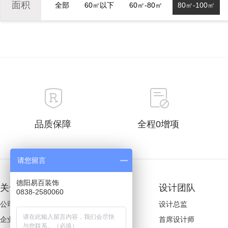
面积
全部
60㎡以下
60㎡-80㎡
80㎡-100㎡
品质保障
全程0增项
请您留言
德阳易百装饰
关于易百
装修案例
设计团队
0838-2580060
公司简介
欧式风格
设计总监
企业文化
美式风格
首席设计师