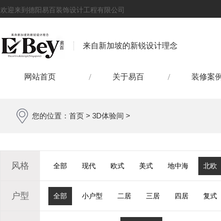
欢迎来到德阳易百装饰设计工程有限公司
来自新加坡的新锐设计理念
网站首页
关于易百
装修案
您的位置：
首页
>
3D体验间
>
风格
全部
现代
欧式
美式
地中海
北欧
户型
全部
小户型
二居
三居
四居
复式