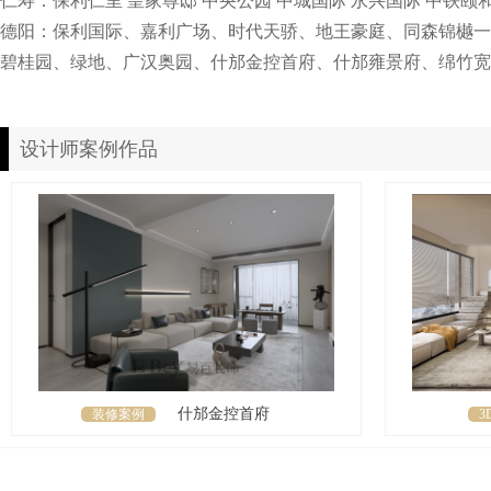
仁寿：保利仁里 皇家尊邸 中央公园 中城国际 永兴国际 中铁颐
德阳：保利国际、嘉利广场、时代天骄、地王豪庭、同森锦樾一
碧桂园、绿地、广汉奥园、什邡金控首府、什邡雍景府、绵竹宽
设计师案例作品
什邡金控首府
装修案例
3