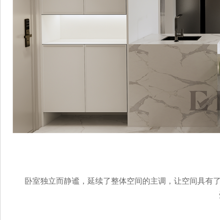
卧室独立而静谧，延续了整体空间的主调，让空间具有了