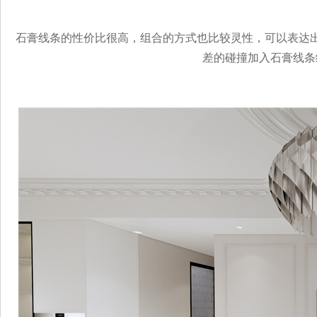
石膏线条的性价比很高，组合的方式也比较灵性，可以表达
差的碰撞加入石膏线条