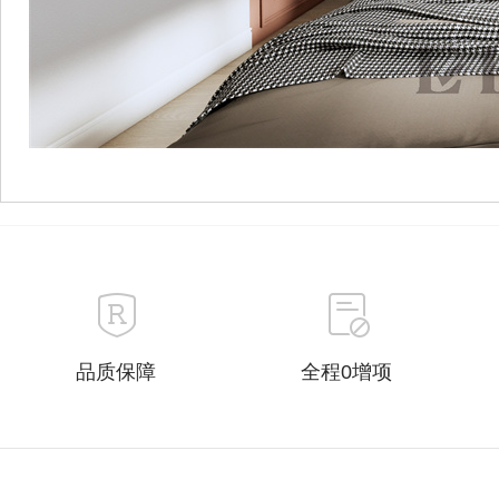
品质保障
全程0增项