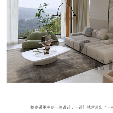
餐桌采用中岛一体设计，一进门就营造出了一种