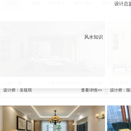
面积
全部
60㎡以下
60㎡-80㎡
80㎡-100㎡
设计总
风水知识
上美广场
三居 | 100㎡-120㎡ | 上美广场
香江华府
设计师：吴筱琪
查看详情>>
设计师：陈