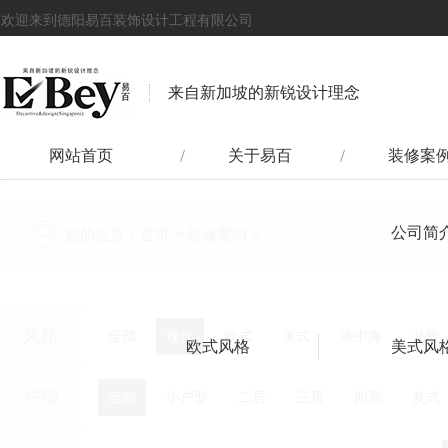
欢迎来到德阳易百装饰设计工程有限公司
来自新加坡的新锐设计理念
网站首页
关于易百
装修案
公司简
您的位置：
首页
>
装修案例
>
风格
全部
现代
欧式
美式
地中海
北欧
欧式风格
美式风
户型
全部
小户型
二居
三居
四居
复式